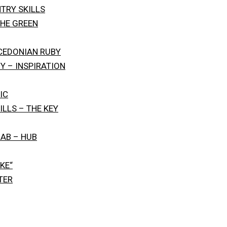
TRY SKILLS
THE GREEN
ACEDONIAN RUBY
Y – INSPIRATION
IC
ILLS – THE KEY
AB – HUB
KE“
TER